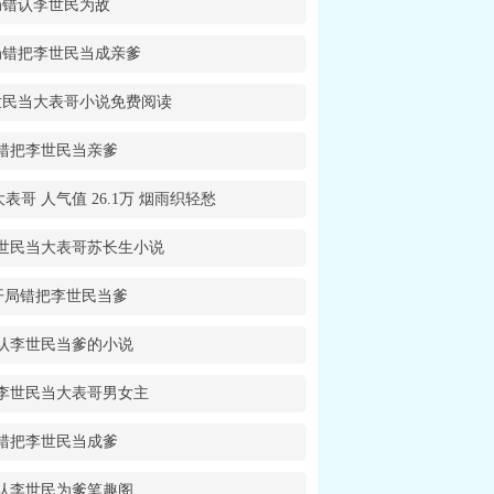
局错认李世民为敌
局错把李世民当成亲爹
世民当大表哥小说免费阅读
错把李世民当亲爹
哥 人气值 26.1万 烟雨织轻愁
世民当大表哥苏长生小说
开局错把李世民当爹
认李世民当爹的小说
李世民当大表哥男女主
错把李世民当成爹
认李世民为爹笔趣阁