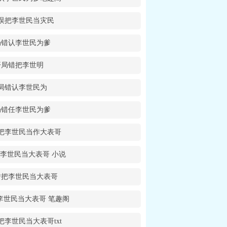
误把李世民当灾民
局错认李世民为爹
开局错把李世明
局错认李世民为
局错任李世民为爹
把李世民当作大表哥
李世民当大表哥 小说
错把李世民当大表哥
李世民当大表哥 笔趣阁
把李世民当大表哥txt