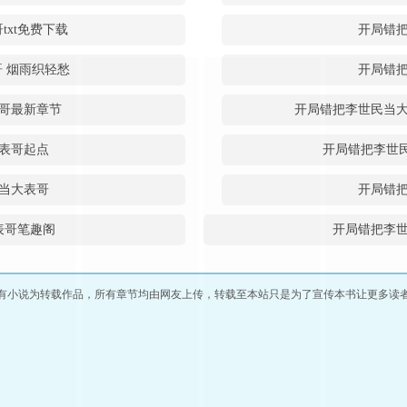
txt免费下载
开局错
 烟雨织轻愁
开局错把
哥最新章节
开局错把李世民当
表哥起点
开局错把李世民
当大表哥
开局错
表哥笔趣阁
开局错把李世
有小说为转载作品，所有章节均由网友上传，转载至本站只是为了宣传本书让更多读