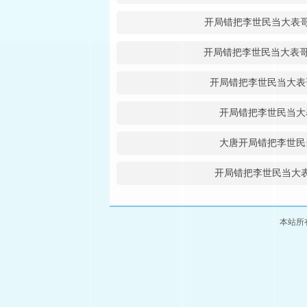
开局错把李世民当大表哥
开局错把李世民当大表哥
开局错把李世民当大表
开局错把李世民当大
大唐开局错把李世民
开局错把李世民当大
本站所