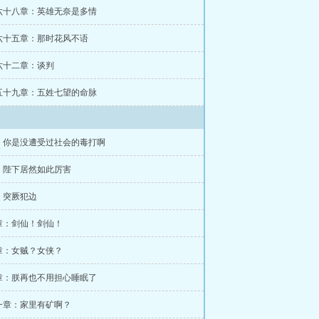
六十八章：英雄无奈是多情
六十五章：那时花风不语
六十二章：谈判
五十九章：五姓七望的命脉
：你是没遭受过社会的毒打啊
：陛下居然如此厉害
：突厥犯边
章：剑仙！剑仙！
章：女贼？女侠？
章：朕再也不用担心睡眠了
一章：家里有矿啊？