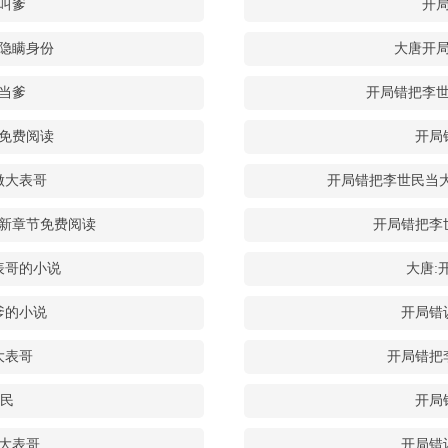
叫爹
开
隐瞒身份
大唐开
当爹
开局错把李
免费阅读
开局
做大表哥
开局错把李世民当大表
新章节免费阅读
开局错把李
表哥的小说
大唐:
爹的小说
开局错
大表哥
开局错把
世民
开局
大表哥
开局错