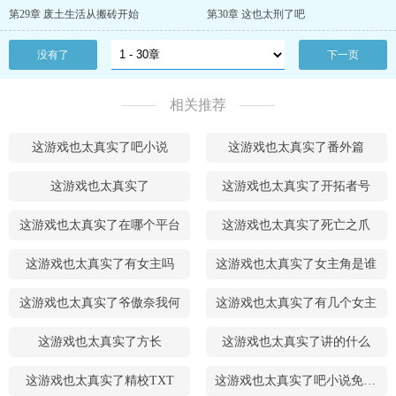
第29章 废土生活从搬砖开始
第30章 这也太刑了吧
没有了
下一页
相关推荐
这游戏也太真实了吧小说
这游戏也太真实了番外篇
这游戏也太真实了
这游戏也太真实了开拓者号
这游戏也太真实了在哪个平台
这游戏也太真实了死亡之爪
这游戏也太真实了有女主吗
这游戏也太真实了女主角是谁
这游戏也太真实了爷傲奈我何
这游戏也太真实了有几个女主
这游戏也太真实了方长
这游戏也太真实了讲的什么
这游戏也太真实了精校TXT
这游戏也太真实了吧小说免费阅读