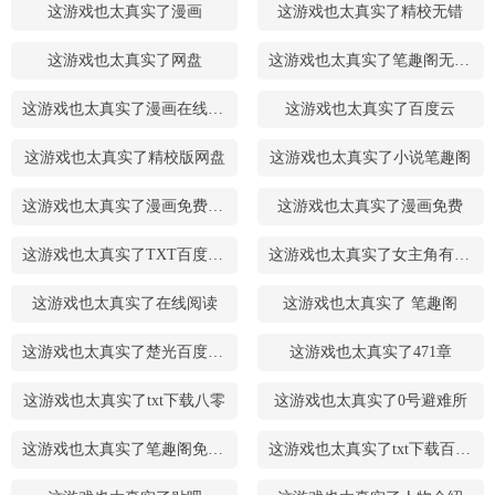
这游戏也太真实了漫画
这游戏也太真实了精校无错
这游戏也太真实了网盘
这游戏也太真实了笔趣阁无弹窗
这游戏也太真实了漫画在线观看免费
这游戏也太真实了百度云
这游戏也太真实了精校版网盘
这游戏也太真实了小说笔趣阁
这游戏也太真实了漫画免费阅读
这游戏也太真实了漫画免费
这游戏也太真实了TXT百度网盘
这游戏也太真实了女主角有几个
这游戏也太真实了在线阅读
这游戏也太真实了 笔趣阁
这游戏也太真实了楚光百度百科
这游戏也太真实了471章
这游戏也太真实了txt下载八零
这游戏也太真实了0号避难所
这游戏也太真实了笔趣阁免费观看
这游戏也太真实了txt下载百度云