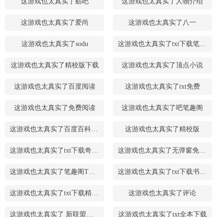
这游戏也太真实了贴吧
这游戏也太真实了人物介绍
这游戏也太真实了爱尚
这游戏也太真实了八一
这游戏也太真实了sodu
这游戏也太真实了txt下载笔趣阁
这游戏也太真实了精校版下载
这游戏也太真实了顶点小说
这游戏也太真实了百度阅读
这游戏也太真实了txt免费
这游戏也太真实了免费阅读
这游戏也太真实了吧笔趣阁
这游戏也太真实了百度百科女主
这游戏也太真实了精校版
这游戏也太真实了txt下载奇书网
这游戏也太真实了无弹窗免费阅读
这游戏也太真实了笔趣阁TXT下载
这游戏也太真实了txt下载书包网
这游戏也太真实了txt下载精校版
这游戏也太真实了评论
这游戏也太真实了 新联盟成立
这游戏也太真实了txt全本下载