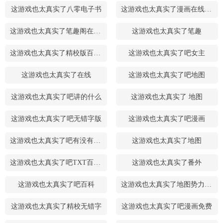
这游戏也太真实了八零电子书
这游戏也太真实了漫画在线观看
这游戏也太真实了笔趣阁在线阅读
这游戏也太真实了笔趣
这游戏也太真实了精校版百度云
这游戏也太真实了吧女主
这游戏也太真实了在线
这游戏也太真实了吧地图
这游戏也太真实了吧讲的什么
这游戏也太真实了 地图
这游戏也太真实了吧无错字版
这游戏也太真实了吧漫画
这游戏也太真实了吧有没有女主
这游戏也太真实了地图
这游戏也太真实了吧TXT百度网盘
这游戏也太真实了番外
这游戏也太真实了吧百科
这游戏也太真实了地图势力的分布
这游戏也太真实了精校无错字
这游戏也太真实了吧漫画免费