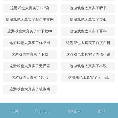
这游戏也太真实了123读
这游戏也太真实了听书
这游戏也太真实了起点中文网
这游戏也太真实了类似
这游戏也太真实了txt下载80
这游戏也太真实了百科
这游戏也太真实了优书网
这游戏也太真实了百度百科
这游戏也太真实了下载
这游戏也太真实了类似小说
这游戏也太真实了无弹窗
这游戏也太真实了小说
这游戏也太真实了起点
这游戏也太真实了txt下载
这游戏也太真实了笔趣阁
首页
我的书架
阅读记录
顶部↑