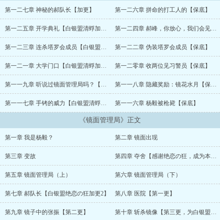
第一二七章 神秘的郝队长【加更】
第一二六章 拼命的打工人的【保底】
第一二五章 开学典礼【白银盟清蜉加更10】
第一二四章 郝峰，你放心，我们会见面的！【保底】
第一二三章 连杀塔罗会成员【白银盟清蜉加更9】
第一二二章 伪装塔罗会成员【保底】
第一二一章 大学门口【白银盟清蜉加更8】
第一二零章 收两位见习警员【保底】
第一一九章 听说过镜面管理局吗？【白银盟 清蜉加更7】
第一一八章 隐藏奖励：镜花水月【保底】
第一一七章 手铐的威力【白银盟清蜉加更6】
第一一六章 杨毅被枪毙【保底】
《镜面管理局》正文
第一章 我是杨毅？
第二章 镜面出现
第三章 变故
第四章 夺舍【感谢绝恋の狂，成为本书白银盟】
第五章 镜面管理局（上）
第六章 镜面管理局（下）
第七章 郝队长【白银盟绝恋の狂加更2】
第八章 医院【第一更】
第九章 镜子中的张振【第二更】
第十章 斩杀镜像【第三更，为白银盟飘荡墨尔本加更】