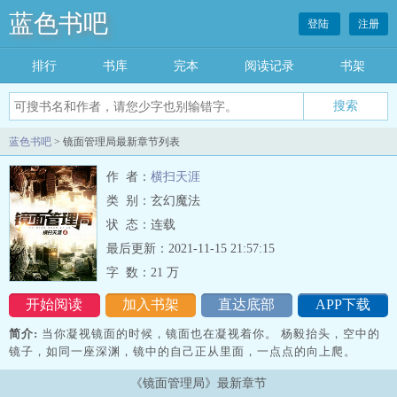
蓝色书吧
登陆
注册
排行
书库
完本
阅读记录
书架
搜索
蓝色书吧
> 镜面管理局最新章节列表
作 者：
横扫天涯
类 别：玄幻魔法
状 态：连载
最后更新：2021-11-15 21:57:15
字 数：
21 万
开始阅读
加入书架
直达底部
APP下载
简介:
当你凝视镜面的时候，镜面也在凝视着你。 杨毅抬头，空中的
镜子，如同一座深渊，镜中的自己正从里面，一点点的向上爬。
《镜面管理局》最新章节