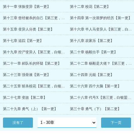
第十一章 张振变异【第一更】
第十二章 校花【第二更】
第十三章 曾经被杀的自己【第三更，白银盟绝恋の狂加更3】
第十四章 第一次噩梦的经历【第一更】
第十五章 变异人分类【第二更】
第十六章 半人马变异人【第三更，白银盟绝恋の狂加更4】
第十七章 追踪【第一更】
第十八章 农家乐【第二更】
第十九章 控尸变异人【第三更，白银盟绝恋の狂加更5】
第二十章 杨毅出手【第一更】
第二十一章 郝队长的怀疑【第二更】
第二十二章 杨毅是大佬？【第三更，白银盟绝恋の狂加更6】
第二十三章 强骨液【第一更】
第二十四章 元能【第二更】
第二十五章 斩杀校花【第三更，白银盟绝恋の狂加更7】
第二十六章 四个大脑【第一更】
第二十七章 变故【第二章】
第二十八章 代号X【第三更，白银盟绝恋の狂加更8】
第二十九章 勇气（上）【第一更】
第三十章 勇气（下）【第二更】
没有了
下一页