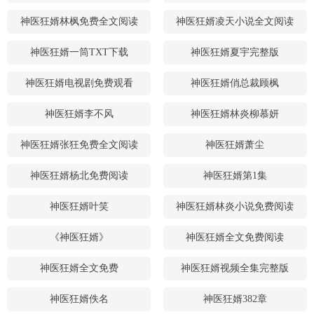
神医狂婿林枫免费全文阅读
神医狂婿凌天小说全文阅读
神医狂婿一筒TXT下载
神医狂婿夏宇完整版
神医狂婿电视剧免费观看
神医狂婿俏总裁顾枫
神医狂婿李不风
神医狂婿林炎柳慕妍
神医狂婿张狂免费全文阅读
神医狂婿萧尘
神医狂婿杨北免费阅读
神医狂婿第1集
神医狂婿叶笑
神医狂婿林炎小说免费阅读
《神医狂婿》
神医狂婿全文免费阅读
神医狂婿全文免费
神医狂婿视频全集完整版
神医狂婿佚名
神医狂婿382章