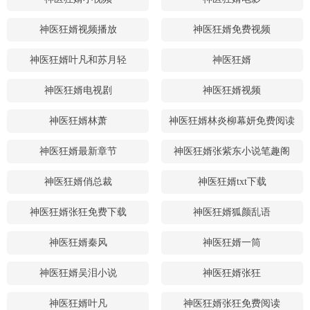
神医狂婿视频播放
神医狂婿免费视频
神医狂婿叶凡和苏月轻
神医狂婿
神医狂婿电视剧
神医狂婿视频
神医狂婿林萧
神医狂婿林炎柳幕妍免费阅读
神医狂婿最新章节
神医狂婿张紫东小说笔趣阁
神医狂婿俏总裁
神医狂婿txt下载
神医狂婿张狂免费下载
神医狂婿狐颜乱语
神医狂婿秦风
神医狂婿一筒
神医狂婿吴泪小说
神医狂婿张狂
神医狂婿叶凡
神医狂婿张狂免费阅读