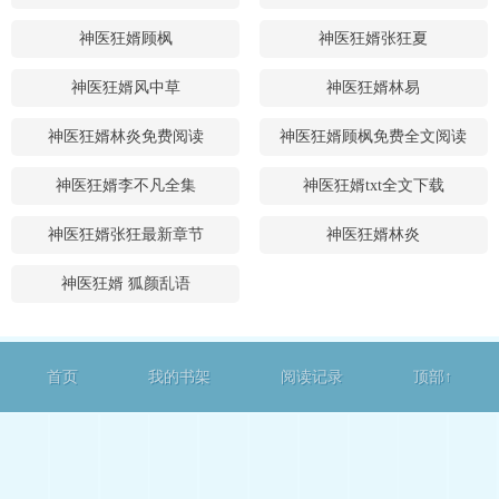
神医狂婿顾枫
神医狂婿张狂夏
神医狂婿风中草
神医狂婿林易
神医狂婿林炎免费阅读
神医狂婿顾枫免费全文阅读
神医狂婿李不凡全集
神医狂婿txt全文下载
神医狂婿张狂最新章节
神医狂婿林炎
神医狂婿 狐颜乱语
首页
我的书架
阅读记录
顶部↑