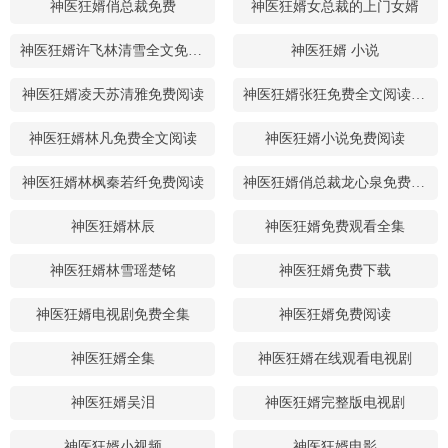
神医狂婿俏总裁免费
神医狂婿女总裁的上门女婿
神医狂婿许飞林清雪全文免费阅读
神医狂婿 小说
神医狂婿凌天苏清雅免费阅读
神医狂婿张狂免费全文阅读张狂
神医狂婿林凡免费全文阅读
神医狂婿小说免费阅读
神医狂婿林枫秦若纤免费阅读
神医狂婿俏总裁龙心泉免费阅读
神医狂婿林辰
神医狂婿免费观看全集
神医狂婿林雪瑶楚铭
神医狂婿免费下载
神医狂婿电视剧免费全集
神医狂婿免费阅读
神医狂婿全集
神医狂婿在线观看电视剧
神医狂婿吴泪
神医狂婿完整版电视剧
神医狂婿小视频
神医狂婿电影