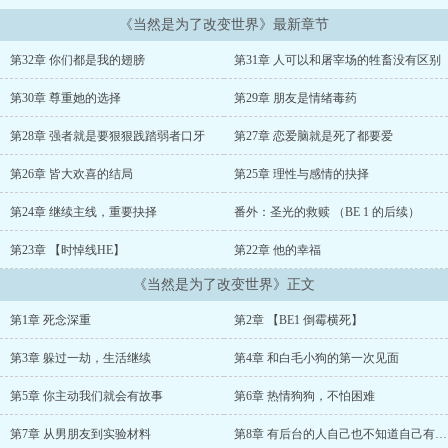
《当然是为了改变世界》最新章节
第32章 你们都是我的翅膀
第31章 人可以和屠宰场的牲畜没有区别
第30章 尊重她的选择
第29章 朋友是情绪毒药
第28章 强者就是要狠狠践踏弱者口牙
第27章 恋爱脑就是死了都要爱
第26章 皆大欢喜的结局
第25章 理性与感情的抉择
第24章 继续主线，重要抉择
番外：圣光的救赎 （BE 1 的后续）
第23章 【时悼线HE】
第22章 他的幸福
《当然是为了改变世界》正文
第1章 死念深重
第2章 【BE1 倒霉横死】
第3章 躲过一劫，生活继续
第4章 和白毛小狗的第一次见面
第5章 你主动我们就会有故事
第6章 热情狗狗，不怕困难
第7章 从男朋友到实验材料
第8章 有后台的人自己也不知道自己有后台