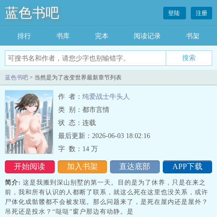
蓝色书吧
登陆
注册
排行
书库
完本
阅读记录
书架
搜索
蓝色书吧
> 当然是为了改变世界最新章节列表
作 者：
纯爱战士牛头人
类 别：都市言情
状 态：连载
最后更新：2026-06-03 18:02:16
字 数：
14 万
开始阅读
加入书架
直达底部
APP下载
简介:
这是我搬到深山别墅的第一天。目的是为了休养，只是在来之
前，我和所有认识的人都断了联系，就这么死在这里也没关系，或许
尸体化成骷髅都不会被发现。那么问题来了，是死在屋内还是屋外？
吊死还是投水？“哒哒”窗户那边有动静。是