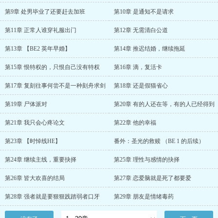
第9章 处男毕业了还要赶去加班
第10章 是通知不是请求
第11章 正常人谁穿礼服出门
第12章 无需清白公道
第13章 【BE2 英年早婚】
第14章 推迟结婚，继续拖延
第15章 恨特权的，只恨自己没有特权
第16章 滴，复活卡
第17章 复刻往事何尝不是一种刻舟求剑
第18章 还是假猫省心
第19章 尸体派对
第20章 有的人还在等，有的人已经得到
第21章 我只会心疼论文
第22章 他的幸福
第23章 【时悼线HE】
番外：圣光的救赎 （BE 1 的后续）
第24章 继续主线，重要抉择
第25章 理性与感情的抉择
第26章 皆大欢喜的结局
第27章 恋爱脑就是死了都要爱
第28章 强者就是要狠狠践踏弱者口牙
第29章 朋友是情绪毒药