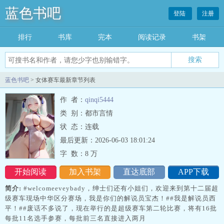
蓝色书吧
登陆
注册
排行
书库
完本
阅读记录
书架
搜索
蓝色书吧
> 女体赛车最新章节列表
作 者：
qinqi5444
类 别：都市言情
状 态：连载
最后更新：2026-06-03 18:01:24
字 数：
8 万
开始阅读
加入书架
直达底部
APP下载
简介:
#welcomeeveybady，绅士们还有小姐们，欢迎来到第十二届超
级赛车现场中华区分赛场，我是你们的解说员宝杰！##我是解说员西
平！##废话不多说了，现在举行的是超级赛车第二轮比赛，将有16批
每批11名选手参赛，每批前三名直接进入两月