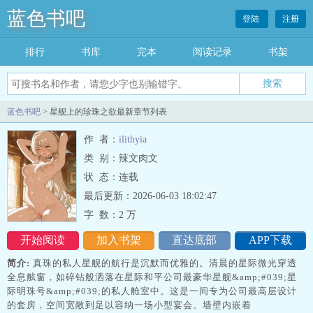
蓝色书吧
登陆
注册
排行
书库
完本
阅读记录
书架
搜索
蓝色书吧
> 星舰上的珍珠之欲最新章节列表
作 者：
ilithyia
类 别：辣文肉文
状 态：连载
最后更新：2026-06-03 18:02:47
字 数：
2 万
开始阅读
加入书架
直达底部
APP下载
简介:
真珠的私人星舰的航行是沉默而优雅的。清晨的星际微光穿透
全息舷窗，如碎钻般洒落在星际和平公司最豪华星舰&amp;#039;星
际明珠号&amp;#039;的私人舱室中。这是一间专为公司最高层设计
的套房，空间宽敞到足以容纳一场小型宴会。墙壁内嵌着