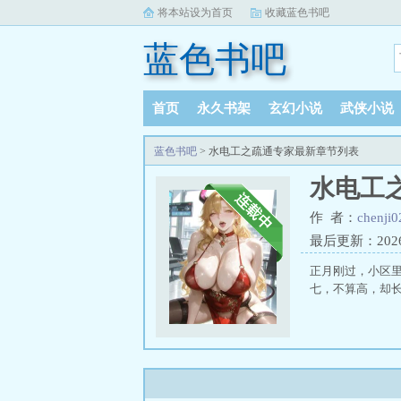
将本站设为首页
收藏蓝色书吧
蓝色书吧
首页
永久书架
玄幻小说
武侠小说
蓝色书吧
> 水电工之疏通专家最新章节列表
水电工
作 者：
chenji
最后更新：2026-0
正月刚过，小区
七，不算高，却