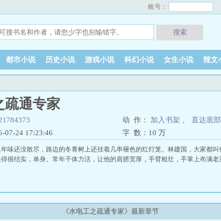
账号：
搜索
都市小说
历史小说
游戏小说
科幻小说
女生小说
辣文
之疏通专家
021784373
动 作：
加入书架
、
直达底部
7-24 17:23:46
字 数：
10 万
里年味还没散尽，路边的冬青树上还挂着几串褪色的红灯笼。林建国，大家都叫
长得很结实，单身。常年干体力活，让他的肩膀宽厚，手臂粗壮，手掌上布满老
《水电工之疏通专家》最新章节