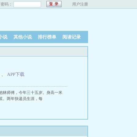
密码：
用户注册
小说
其他小说
排行榜单
阅读记录
、
APP下载
他林师傅，今年三十五岁。身高一米
茧。两年快递员生涯，每