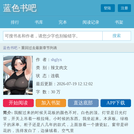
蓝色书吧
登陆
注册
排行
书库
完本
阅读记录
书架
搜索
蓝色书吧
> 重回过去最新章节列表
作 者：
shglyx
类 别：辣文肉文
状 态：连载
最后更新：2026-07-19 12:12:02
字 数：
30 万
开始阅读
加入书架
直达底部
APP下载
简介:
我醒过来的时候天花板的颜色不对。白色的顶。灯管是日光灯
管，开关上吊着一根拉绳。小时候的东西。我坐起来。木床板。绿格
子的床单。柜子还是八几年的款式，上面放着一个搪瓷缸。窗帘是碎
花的，洗得发白了，边缘绒着。空气里