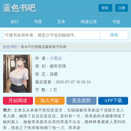
蓝色书吧
登陆
注册
排行
书库
完本
阅读记录
书架
搜索
蓝色书吧
> 有伞不打雨夜花最新章节列表
作 者：
小雨点
类 别：都市言情
状 态：连载
最后更新：2026-07-07 16:56:16
字 数：
1 万
开始阅读
加入书架
直达底部
APP下载
简介:
文漱玉从来都不想招惹是非，无端端被简承勋这个顶级天龙人
看入眼，她除了反抗还是反抗。直到有一天，简承勋的未婚妻绑架了
她的家人，她被简承勋关在房间里逃不出去，眼睁睁看着家人受到伤
害，情急之下快准狠地捅了他一刀。简承勋