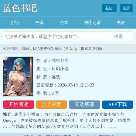
蓝色书吧
登陆
注册
排行
书库
完本
阅读记录
书架
搜索
蓝色书吧
> 请问，我也要被强制爱吗（普女 np）最新章节列表
作 者：
纯棉月亮
类 别：科幻小说
状 态：连载
最后更新：2026-07-19 12:23:23
字 数：
9 万
开始阅读
加入书架
直达底部
APP下载
简介:
裴照玉不明白，为什么像自己这样，连腺体发育都不完全的
Omega，也要被抓去做信息素匹配检测。更让人想不到的是，结果显
示，与她高度契合的Alpha人数竟然达到了四个及以上。……