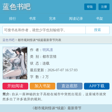
蓝色书吧
登陆
注册
排行
书库
完本
阅读记录
书架
搜索
蓝色书吧
> 都市规则怪谈*续篇最新章节列表
作 者：
明风凛
类 别：都市言情
状 态：连载
最后更新：2026-07-07 16:57:03
字 数：
2 万
开始阅读
加入书架
直达底部
APP下载
简介:
自从一座神秘的女子高校在城市中突然出现后，这座城市就突
然多出了许多诡异的规则。
《都市规则怪谈*续篇》最新章节