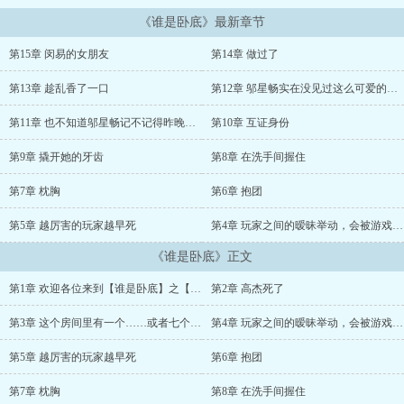
《谁是卧底》最新章节
第15章 闵易的女朋友
第14章 做过了
第13章 趁乱香了一口
第12章 邬星畅实在没见过这么可爱的女孩子
第11章 也不知道邬星畅记不记得昨晚的事了
第10章 互证身份
第9章 撬开她的牙齿
第8章 在洗手间握住
第7章 枕胸
第6章 抱团
第5章 越厉害的玩家越早死
第4章 玩家之间的暧昧举动，会被游戏屏蔽
《谁是卧底》正文
第1章 欢迎各位来到【谁是卧底】之【性冷淡】
第2章 高杰死了
第3章 这个房间里有一个……或者七个，性冷淡？
第4章 玩家之间的暧昧举动，会被游戏屏蔽
第5章 越厉害的玩家越早死
第6章 抱团
第7章 枕胸
第8章 在洗手间握住