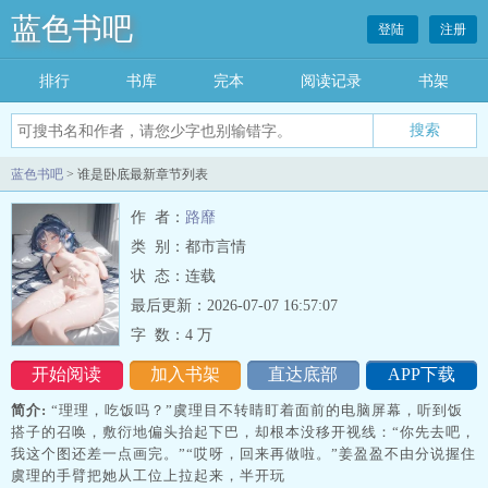
蓝色书吧
登陆
注册
排行
书库
完本
阅读记录
书架
搜索
蓝色书吧
> 谁是卧底最新章节列表
作 者：
路靡
类 别：都市言情
状 态：连载
最后更新：2026-07-07 16:57:07
字 数：
4 万
开始阅读
加入书架
直达底部
APP下载
简介:
“理理，吃饭吗？”虞理目不转睛盯着面前的电脑屏幕，听到饭
搭子的召唤，敷衍地偏头抬起下巴，却根本没移开视线：“你先去吧，
我这个图还差一点画完。”“哎呀，回来再做啦。”姜盈盈不由分说握住
虞理的手臂把她从工位上拉起来，半开玩