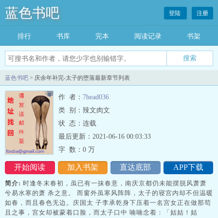
蓝色书吧
登陆
注册
排行
书库
完本
阅读记录
书架
搜索
蓝色书吧
> 庆余年补完-太子的堕落最新章节列表
作 者：
7head036
类 别：辣文肉文
状 态：连载
最后更新：2021-06-16 00:03:33
字 数：
0 万
开始阅读
加入书架
直达底部
APP下载
简介:
时逢冬末春初，虽已有一抹春意，南庆京都仍未能摆脱风萧萧
兮易水寒的萧 杀之意。 而窗外虽寒风阵阵，太子的寝宫内却不但温暖
如春，而且春色无边。庆国太 子李承乾身下压着一名宫女正在做那苟
且之事，宫女却被蒙着口脸，而太子口中 喃喃念着：「姑姑！姑