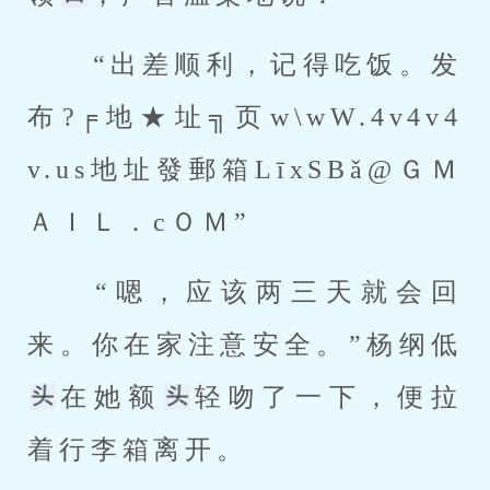
 “出差顺利，记得吃饭。发
布?╒地★址╗页w\wW.4v4v4
v.us地址發郵箱LīxSBǎ@ＧＭ
ＡＩＬ．cＯＭ” 
 “嗯，应该两三天就会回
来。你在家注意安全。”杨纲低
在她额
轻吻了一下，便拉
着行李箱离开。 