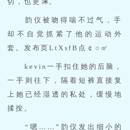
切，也更
。 
 韵仪被吻得喘不过气，手
却不自觉抓紧了他的运动外
套。发布页LtXsfB点￠○㎡ 
 kevin一手扣住她的后脑，
一手则往下，隔着短裤直接复
上她已经湿透的私处，缓慢地
揉按。 
 “嗯……”韵仪发出细小的