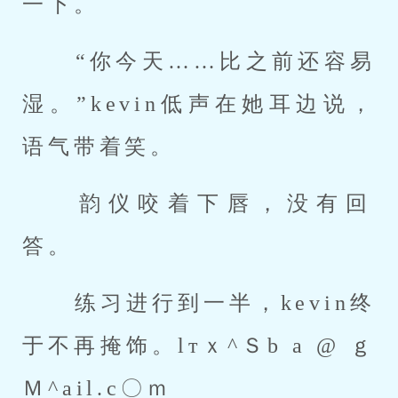
一下。 
 “你今天……比之前还容易
湿。”kevin低声在她耳边说，
语气带着笑。 
 韵仪咬着下唇，没有回
答。 
 练习进行到一半，kevin终
于不再掩饰。lтｘ^Ｓb a @ ｇ
Ｍ^ail.c〇ｍ 