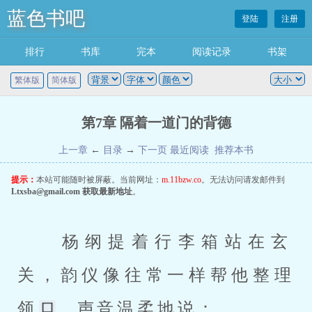
蓝色书吧
登陆
注册
排行
书库
完本
阅读记录
书架
繁体版
简体版
第7章 隔着一道门的背德
上一章
←
目录
→
下一页
最近阅读
推荐本书
提示：
本站可能随时被屏蔽。当前网址：
m.11bzw.co
。无法访问请发邮件到
Ltxsba@gmail.com
获取最新地址
。
 杨纲提着行李箱站在玄
关，韵仪像往常一样帮他整理
领
，声音温柔地说： 