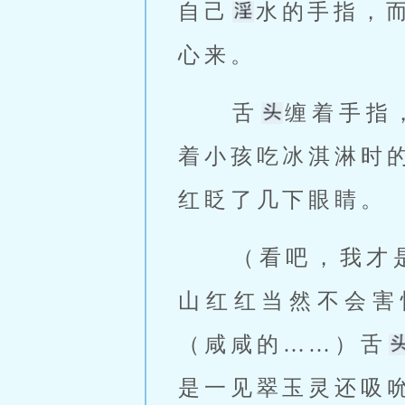
自己
水的手指，
心来。 
 舌
缠着手指
着小孩吃冰淇淋时
红眨了几下眼睛。 
 （看吧，我才
山红红当然不会害
（咸咸的……）舌
是一见翠玉灵还吸