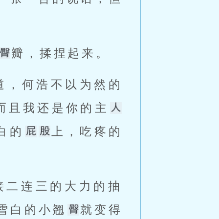
瓣，揉捏起来。 
而且我还是你的主
白的
上，吃疼的
接二连三的大力的抽
雪白的小翘
就变得