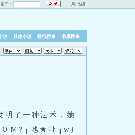
密码：
用户注册
小说
其他小说
排行榜单
书库榜单
发明了一种法术，她
CＯＭ?╒地★址╗w}