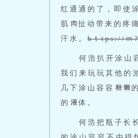
红通通的了，即使
肌
扯动带来的疼
汗水。
hｔtps://ｍ
 何浩扒开涂山
我们来玩玩其他的
几下涂山容容
的
体。 
 何浩把瓶子长
的涂山容容不由得