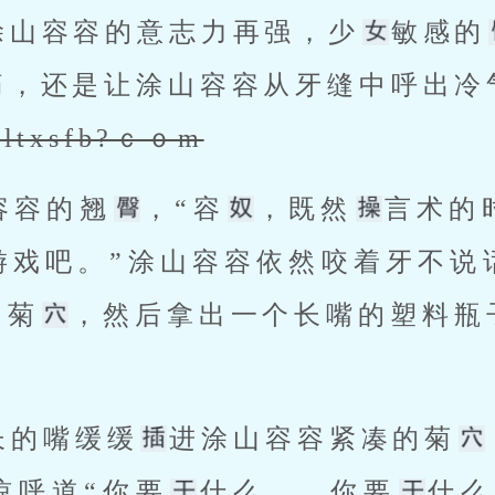
涂山容容的意志力再强，少
敏感的
痛，还是让涂山容容从牙缝中呼出冷
?ltxsfb?ｃｏm
容容的翘
，“容
，既然
言术的
游戏吧。”涂山容容依然咬着牙不说
的菊
，然后拿出一个长嘴的塑料瓶
长的嘴缓缓
进涂山容容紧凑的菊
惊呼道“你要
什么……你要
什么