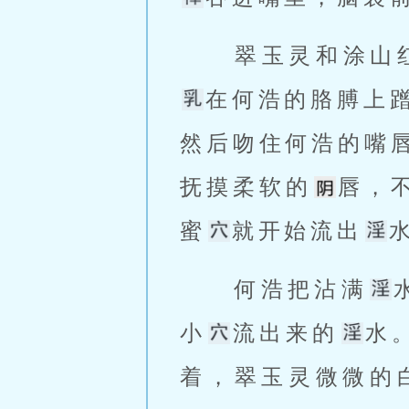
 翠玉灵和涂
在何浩的胳膊上
然后吻住何浩的嘴
抚摸柔软的
唇，
蜜
就开始流出
 何浩把沾满
小
流出来的
水
着，翠玉灵微微的