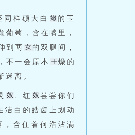
座同样硕大白
的玉
颗葡萄，含在嘴里，
伸到两
的双腿间，
，不一会原本
燥的
渐迷离。 
灵
、红
尝尝你们
在洁白的皓齿上划动
唇，含住着何浩沾满