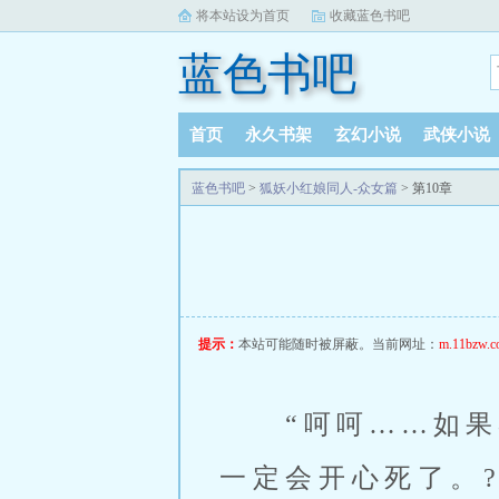
将本站设为首页
收藏蓝色书吧
蓝色书吧
首页
永久书架
玄幻小说
武侠小说
完本小说
阅读记录
蓝色书吧
>
狐妖小红娘同人-众女篇
> 第10章
提示：
本站可能随时被屏蔽。当前网址：
m.11bzw.c
 “呵呵……如
一定会开心死了。?╒