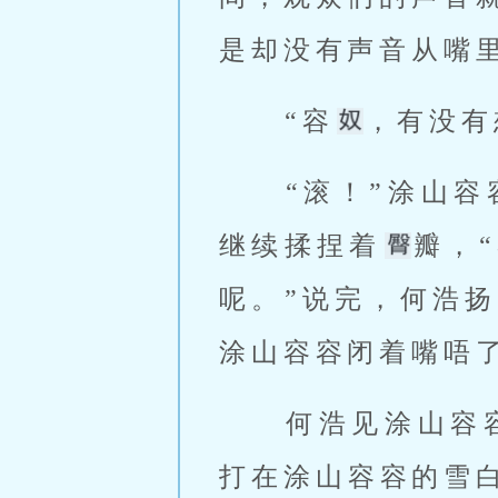
是却没有声音从嘴里
 “容
，有没有
 “滚！”涂山容容开始时身体略微一僵，然后咆哮道，何浩不以为然的
继续揉捏着
瓣，
呢。”说完，何浩
涂山容容闭着嘴唔了
 何浩见涂山
打在涂山容容的雪