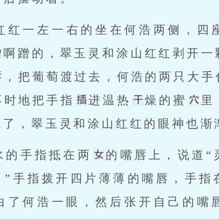
山红红一左一右的坐在何浩两侧，四
蹭啊蹭的，翠玉灵和涂山红红剥开一
唇，把葡萄渡过去，何浩的两只大手
不时地把手指
进温热
燥的蜜
里
水了，翠玉灵和涂山红红的眼神也渐
水的手指抵在两
的嘴唇上，说道“
。”手指拨开四片薄薄的嘴唇，手指
白了何浩一眼，然后张开自己的嘴