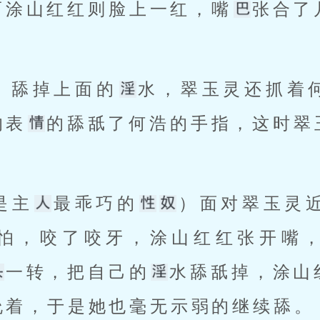
而涂山红红则脸上一红，嘴
张合了
，舔掉上面的
水，翠玉灵还抓着
的表
的舔舐了何浩的手指，这时翠
是主
最乖巧的
）面对翠玉灵近
怕，咬了咬牙，涂山红红张开嘴
一转，把自己的
水舔舐掉，涂山
吮着，于是她也毫无示弱的继续舔。