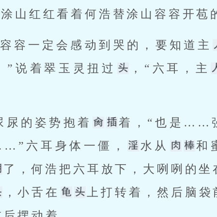
.ｃōｍ”涂山红红看着何浩替涂山容容开
“容容一定会感动到哭的，要知道主
。”说着翠玉灵扭过
，“六耳，主
 
尿尿的姿势抱着
着，“也是……
……”六耳身体一僵，
水从
和
了，何浩把六耳放下，大咧咧的坐
，小舌在
上打转着，然后脑袋
后摆动着。 