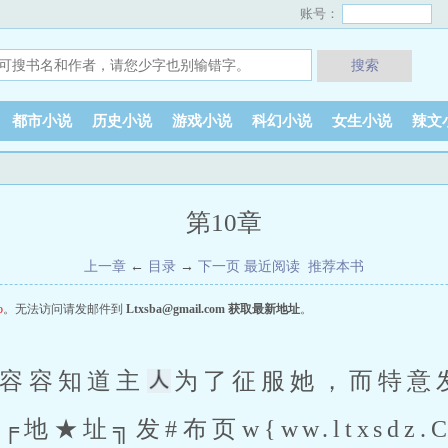
账号：
搜索
都市小说
历史小说
游戏小说
科幻小说
女生小说
辣文
第10章
上一章
←
目录
→
下一页
最近阅读
推荐本书
o
。无法访问请发邮件到
Ltxsba@gmail.com
获取最新地址
。
果容容知道主
为了征服她，而特意
地★址╗发#布页w{ww.ltxsdz.