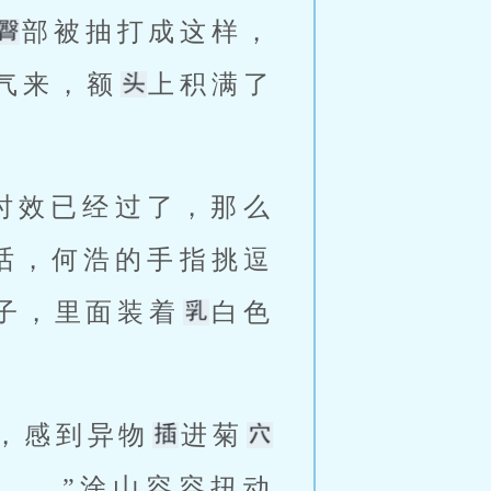
部被抽打成这样，
气来，额
上积满了
时效已经过了，那么
话，何浩的手指挑逗
子，里面装着
白色
，感到异物
进菊
……”涂山容容扭动