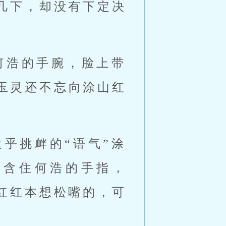
几下，却没有下定决
何浩的手腕，脸上带
玉灵还不忘向涂山红
乎挑衅的“语气”涂
，含住何浩的手指，
红红本想松嘴的，可
 