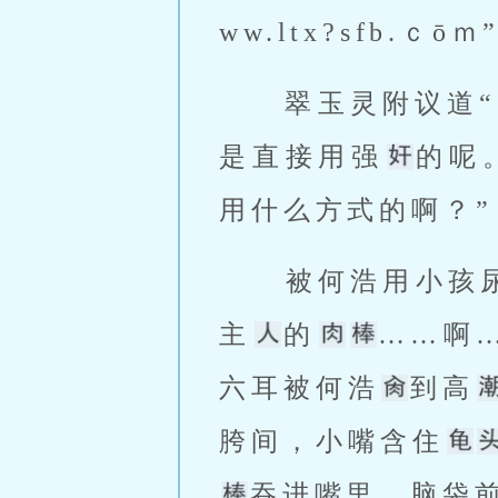
ww.ltx?sfb
 翠玉灵附议道
是直接用强
的呢
用什么方式的啊？”
 被何浩用小孩
主
的
……啊
六耳被何浩
到高
胯间，小嘴含住
吞进嘴里，脑袋前