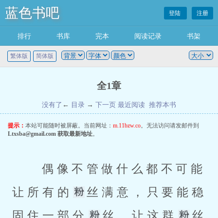
蓝色书吧
登陆
注册
排行
书库
完本
阅读记录
书架
繁体版
简体版
全1章
没有了
←
目录
→
下一页
最近阅读
推荐本书
提示：
本站可能随时被屏蔽。当前网址：
m.11bzw.co
。无法访问请发邮件到
Ltxsba@gmail.com
获取最新地址
。
 偶像不管做什么都不可能
让所有的
丝满意，只要能稳
固住一部分
丝，让这群
丝