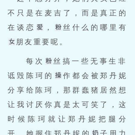
不只是在麦吉了，而是真正的
在谈恋
，
丝什么的哪里有
朋友重要呢。 
 每次
丝搞一些无事生非
诋毁陈珂的
作都会被郑丹妮
分享给陈珂，那群蠢猪居然想
让我讨厌你真是太可笑了，这
时候陈珂就让郑丹妮把腿分
开，她握住郑丹妮的
子用力