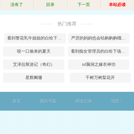
没有了
目录
下一页
本站必读
热门推荐
看到警花乳牛姐姐的白给下场后~??生性淫荡的主持人妹妹会以身入局，谄媚求肏吗
严厉的妈妈也会咕齁齁齁哦哦哦哦~！
咬一口偷来的夏天
看到痴女管理员的白给下场后~??淫龙伊冯会如何谄媚求肏，成为裂地者的肉便器呢
艾泽拉斯游记（奇幻）
tsf脑洞之嫁衣神功
星辉阑珊
千树万树梨花开
首页
我的书架
阅读记录
顶部↑