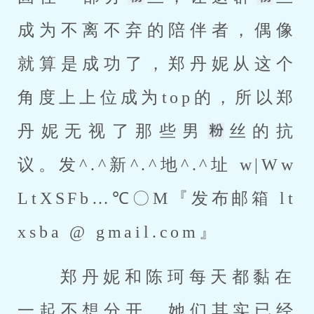
成为不离不弃的陪伴者，偶像
就算是成功了，郑丹妮从这个
角度上上位成为top的，所以郑
丹妮无视了那些男
丝的抗
议。发^.^新^.^地^.^址 w|Ww
LtXSFb…℃〇M『发布邮箱 lt
xsba @ gmail.com』 
 郑丹妮和陈珂每天都黏在
一起不想分开，她们其实已经