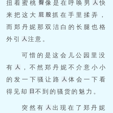
扭着蜜桃
像是在呼唤男
快
来把这大
抓在手里揉弄，
而郑丹妮那双洁白的长腿也格
外引
注意。 
 可惜的是这会儿公园里没
有
，不然郑丹妮不介意小小
的发一下骚让路
体会一下看
得见却
不到的骚货的魅力。 
 突然有
出现在了郑丹妮