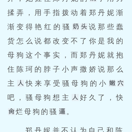
揉弄，用手指拨动着郑丹妮渐
渐变得艳红的骚
说那些蠢
货怎么说都改变不了你是我的
母狗这个事实，而郑丹妮就抱
住陈珂的脖子小声撒娇说那么
主
快来享受骚母狗的小
吧，骚母狗想主
好久了，快
烂母狗的骚
。 
 郑丹妮并不认为自己和陈