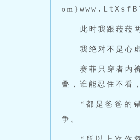
www.LtXsf
om}
 此时我跟菈菈
 我绝对不是心
 赛菲只穿者内
叠，谁能忍住不看
 “都是爸爸的错，谁叫他上次趁我通话时在外面搞我。”菈菈据理力
争。 
 “所以上次你忽然这么急得结束通话也是在下面偷搞？”赛菲发现华