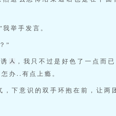
！”我举手发言。 
？” 
太诱
，我只不过是好色了一点而已
怎办..有点上瘾。 
气，下意识的双手环抱在前，让两