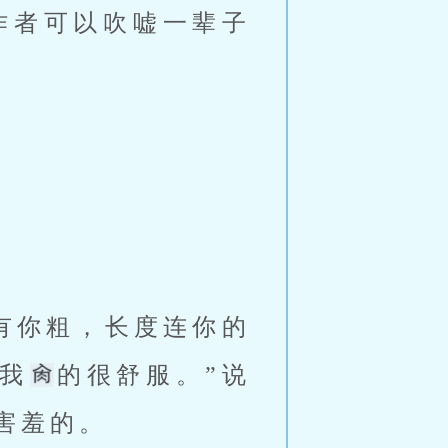
作者可以吹嘘一辈子
有你粗，长度连你的
把我
的很舒服。”说
害羞的。 