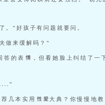
题了。”好孩子有问题就要问。 
丈夫做来缓解吗？” 
回答的表
，但看她脸上纠结了一
..” 
我推荐几本实用
大典？你慢慢地教