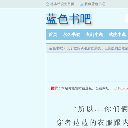
将本站设为首页
收藏蓝色书吧
蓝色书吧
首页
永久书架
玄幻小说
武侠小说
完本小说
阅读记录
蓝色书吧
>
儿子觉醒动漫后宫系统，但受益的居然是
提示：
本站可能随时被屏蔽。当前网址：
m.11bzw.c
 “所以...你们俩在跟我通话的时候在我看不见的地方玩这么花？”赛菲
穿者菈菈的衣服跟内裤坐