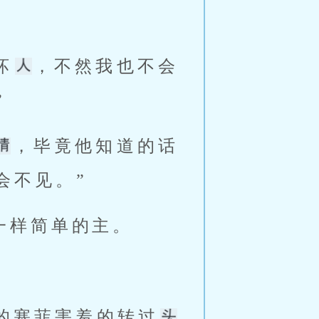
坏
，不然我也不会
 
，毕竟他知道的话
不见。” 
一样简单的主。 
完的塞菲害羞的转过