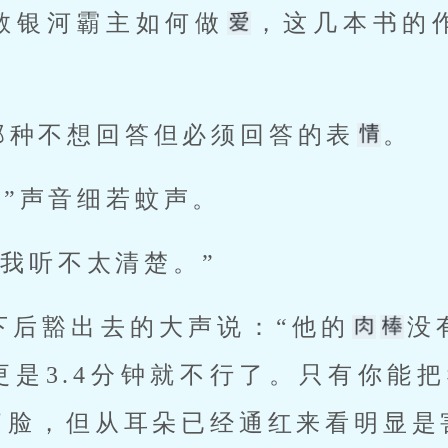
教银河霸主如何做
，这几本书的
那种不想回答但必须回答的表
。 
...”声音细若蚊声。 
起？我听不太清楚。” 
下后豁出去的大声说：“他的
没
更是3.4分钟就不行了。只有你能
了脸，但从耳朵已经通红来看明显是