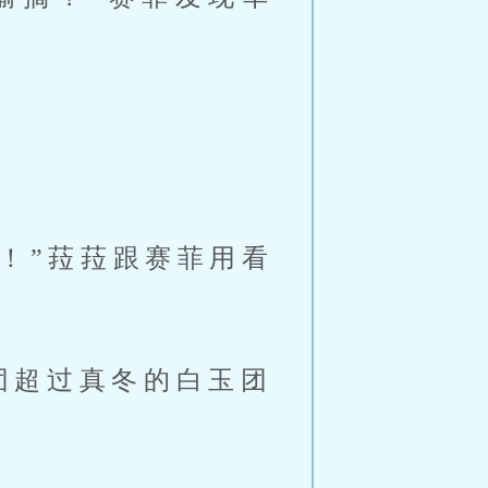
！”菈菈跟赛菲用看
团超过真冬的白玉团