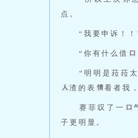
点。 
 “我要申诉！
 “你有什么借
 “明明是菈菈
渣的表
看者我，
 赛菲叹了一
子更明显。 