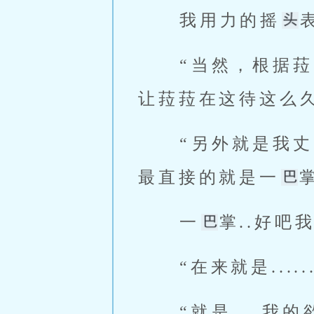
 我用力的摇
 “当然，根
让菈菈在这待这么久
 “另外就是我
最直接的就是一
 一
掌..好吧
 “在来就是...
 “就是...