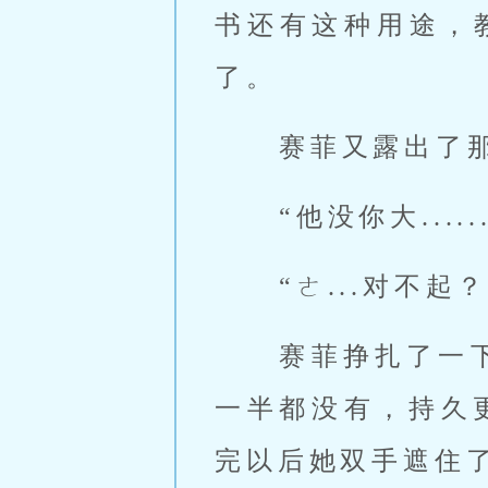
书还有这种用途，
了。 
 赛菲又露出了
 “他没你大...
 “ㄜ...对不
 赛菲挣扎了一
一半都没有，持久
完以后她双手遮住