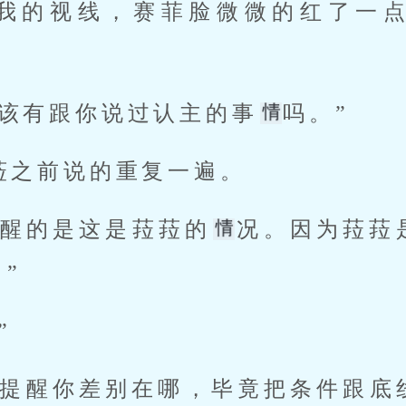
应该有跟你说过认主的事
吗。” 
菈菈之前说的重复一遍。 
提醒的是这是菈菈的
况。因为菈菈
” 
” 