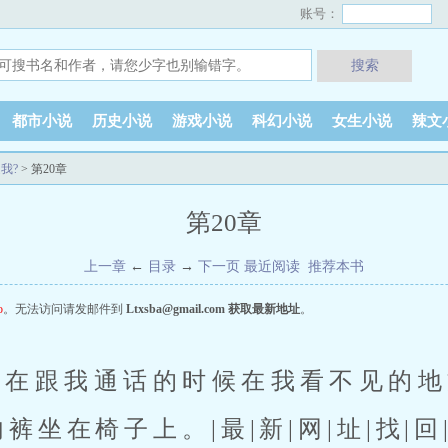
账号：
搜索
都市小说
历史小说
游戏小说
科幻小说
女生小说
辣文
我?
> 第20章
第20章
上一章
←
目录
→
下一页
最近阅读
推荐本书
o
。无法访问请发邮件到
Ltxsba@gmail.com
获取最新地址
。
在椅子上。|最|新|网|址|找|回|-ltx