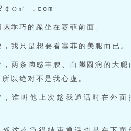
B?￠○㎡ .com
两
乖巧的跪坐在赛菲前面。 
虚，我只是想要看塞菲的美腿而已。
裤，两条
感丰腴、白
圆润的大腿
，所以绝对不是我心虚。 