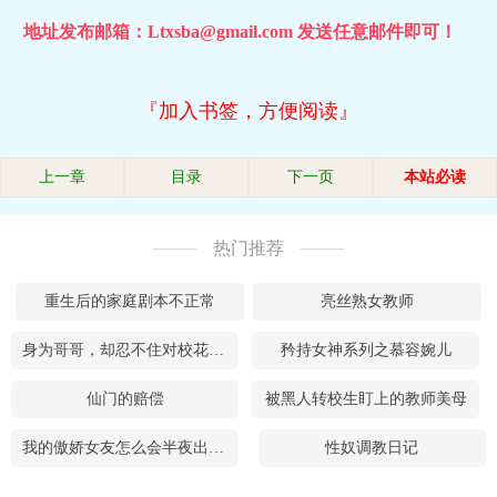
地址发布邮箱：Ltxsba@gmail.com 发送任意邮件即可！
『加入书签，方便阅读』
上一章
目录
下一页
本站必读
热门推荐
重生后的家庭剧本不正常
亮丝熟女教师
身为哥哥，却忍不住对校花妹妹有下流的想法，时时刻刻想着肏校花妹妹的嫩穴
矜持女神系列之慕容婉儿
仙门的赔偿
被黑人转校生盯上的教师美母
我的傲娇女友怎么会半夜出门遇见黑人
性奴调教日记