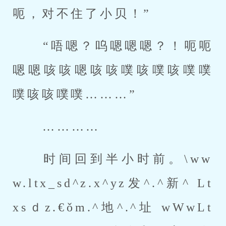
呃，对不住了小贝！” 
 “唔嗯？呜嗯嗯嗯？！呃呃
嗯嗯咳咳嗯咳咳噗咳噗咳噗噗
噗咳咳噗噗………” 
 ………… 
 时间回到半小时前。\ww
w.ltx_sd^z.x^yz发^.^新^ Lt
xsｄz.€ǒm.^地^.^址 wWwLt