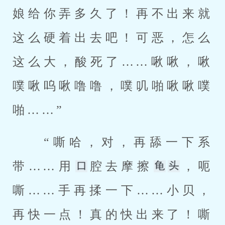
娘给你弄多久了！再不出来就
这么硬着出去吧！可恶，怎么
这么大，酸死了……啾啾，啾
噗啾呜啾噜噜，噗叽啪啾啾噗
啪……” 
 “嘶哈，对，再舔一下系
带……用
腔去摩擦
，呃
嘶……手再揉一下……小贝，
再快一点！真的快出来了！嘶