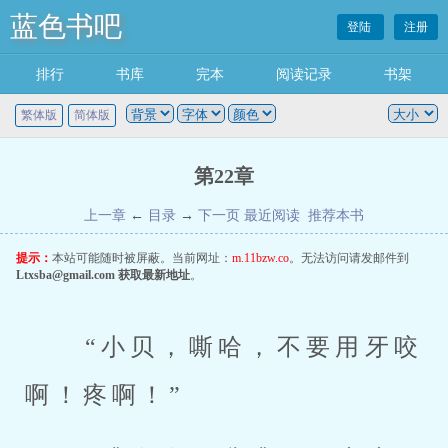
蓝色书吧
登陆
注册
排行
书库
完本
阅读记录
书架
繁体版
简体版
第22章
上一章
←
目录
→
下一页
最近阅读
推荐本书
提示：
本站可能随时被屏蔽。当前网址：
m.11bzw.co
。无法访问请发邮件到
Ltxsba@gmail.com
获取最新地址
。
 “小贝，嘶哈，不要用牙咬
啊！疼啊！” 