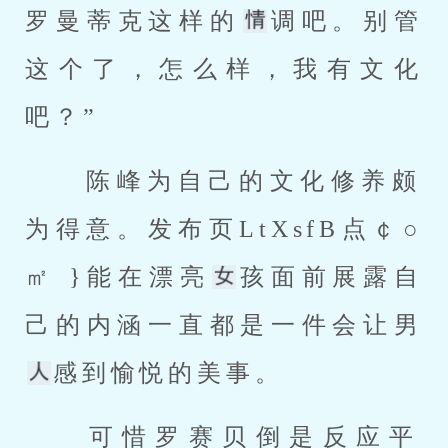
罗曼蒂克这样的
调吧。别管
这个了，怎么样，我有文化
吧？” 
 陈峰为自己的文化修养颇
为得意。发布页LtXsfB点￠○
㎡ }能在漂亮
孩面前展露自
己的内涵一直都是一件会让男
感到愉悦的美事。 
 可惜罗赛贝倒是反应平