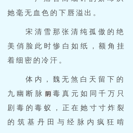
她毫无血色的下唇溢出。 
 宋清雪那张清纯孤傲的绝
美俏脸此时惨白如纸，额角挂
着细密的冷汗。 
 体内，魏无煞白天留下的
九幽断脉
毒真元如同千万只
剧毒的毒蚁，正在她寸寸炸裂
的筑基丹田与经脉内疯狂啃