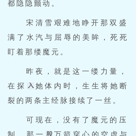
都隐隐颤动。 
 宋清雪艰难地睁开那双盛
满了水汽与屈辱的美眸，死死
盯着那缕魔元。 
 昨夜，就是这一缕力量，
在探
她体内时，生生将她断
裂的两条主经脉接续了一丝。 
 可现在，没有了魔元的压
制，那一
万箭穿心的空虚与