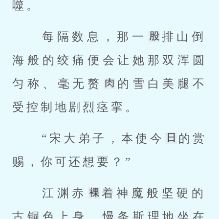
噬。 
 每隔数息，那一
排山倒
海般的绞痛便会让她那双浑圆
匀称、毫无赘
的雪白美腿不
受控制地剧烈痉挛。 
 “宋大弟子，本使今
的赏
赐，你可还想要？” 
 江渊赤
着神魔般坚硬的
古铜色上身，慢条斯理地坐在