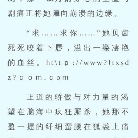
剧痛正将她
向崩溃的边缘。 
 “求……求你……”她贝齿
死死咬着下唇，溢出一缕凄艳
的血丝。
ht\tｐ://www?ltxsd
z?ｃｏｍ.ｃoｍ 
 正道的骄傲与对力量的渴
望在脑海中疯狂厮杀，她那不
盈一握的纤细蛮腰在狐裘上痛