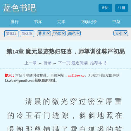
蓝色书吧
登陆
注册
排行
书库
完本
阅读记录
书架
繁体版
简体版
第14章 魔元显迹熟妇狂喜，师尊训徒尊严初易
上一章
←
目录
→
下一页
最近阅读
推荐本书
提示：
本站可能随时被屏蔽。当前网址：
m.11bzw.co
。无法访问请发邮件到
Ltxsba@gmail.com
获取最新地址
。
 清晨的微光穿过密室厚重
的冷玉石门缝隙，斜斜地照在
暖阁那尊铺满了雪白狐裘的软