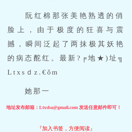
 阮红棉那张美艳熟透的俏
脸上，由于极度的狂喜与震
撼，瞬间泛起了两抹极其妖艳
的病态酡红。最新?╒地★)址╗ 
Ltxsｄz.€ǒm 
 她那一
地址发布邮箱：Ltxsba@gmail.com 发送任意邮件即可！
『加入书签，方便阅读』