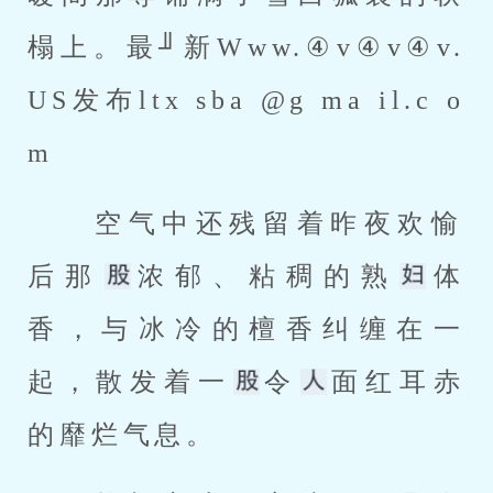
榻上。最╜新Www.④v④v④v.
US发布ltx sba @g ma il.c o 
m 
 空气中还残留着昨夜欢愉
后那
浓郁、粘稠的熟
体
香，与冰冷的檀香纠缠在一
起，散发着一
令
面红耳赤
的靡烂气息。 