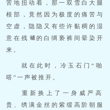
苦地扭动着，那一双雪白大腿
根部，竟然因为极度的痛苦与
空虚，隐隐又有些许黏稠的湿
意在残
的白绸亵裤间晕染开
来。 
 就在此时，冷玉石门“啪
嗒”一声被推开。 
 重新换上了一身威严高
贵、绣满金丝的紫缎高阶朝服