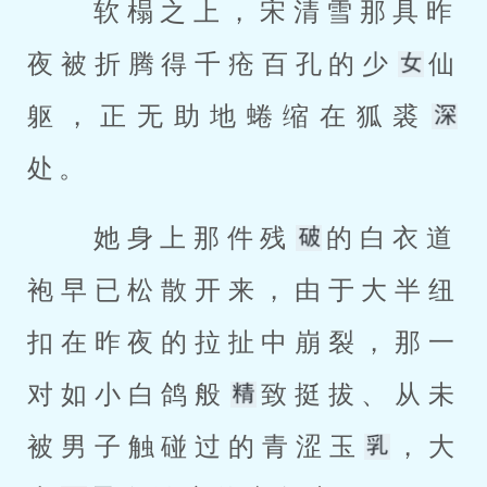
 软榻之上，宋清雪那具昨
夜被折腾得千疮百孔的少
仙
躯，正无助地蜷缩在狐裘
处。 
 她身上那件残
的白衣道
袍早已松散开来，由于大半纽
扣在昨夜的拉扯中崩裂，那一
对如小白鸽般
致挺拔、从未
被男子触碰过的青涩玉
，大