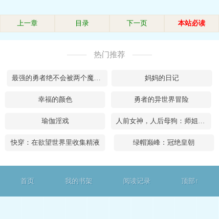
上一章
目录
下一页
本站必读
热门推荐
最强的勇者绝不会被两个魔女榨干
妈妈的日记
幸福的颜色
勇者的异世界冒险
瑜伽淫戏
人前女神，人后母狗：师姐的大学日记
快穿：在欲望世界里收集精液
绿帽巅峰：冠绝皇朝
首页
我的书架
阅读记录
顶部↑