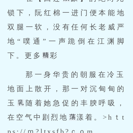
锁下，阮红棉一进门便本能地
双腿一软，没有任何长老威严
地“噗通”一声跪倒在江渊脚
下。更多
彩 
 那一身华贵的朝服在冷玉
地面上散开，那一对沉甸甸的
玉
随着她急促的丰腴呼吸，
在空气中剧烈地
漾着。>hｔt
ps://ｍ?ltxsfb?ｃｏm