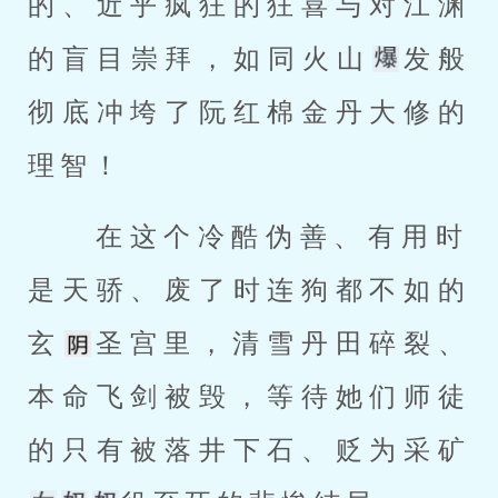
的、近乎疯狂的狂喜与对江渊
的盲目崇拜，如同火山
发般
彻底冲垮了阮红棉金丹大修的
理智！ 
 在这个冷酷伪善、有用时
是天骄、废了时连狗都不如的
玄
圣宫里，清雪丹田碎裂、
本命飞剑被毁，等待她们师徒
的只有被落井下石、贬为采矿