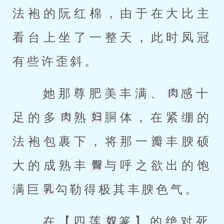
法袍的阮红棉，由于在大比主
看台上坐了一整天，此时凤冠
有些许歪斜。 
 她那尊肥美丰满、
感十
足的多
熟
胴体，在紧绷的
法袍包裹下，将那一瓣丰腴硕
大的成熟丰
与呼之欲出的饱
满巨
勾勒得极其丰腴色气。 
 在【四莲
篆】的绝对死