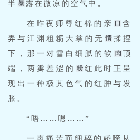
半
露在微凉的空气中。 
 在昨夜师尊红棉的亲
含
弄与江渊粗粝大掌的无
揉捏
下，那一对雪白细腻的软
顶
端，两瓣羞涩的
红此时正呈
现出一种极其色气的红肿与发
胀。 
 “唔……嗯……” 
 一声痛苦而细碎的娇啼从