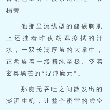
榻旁。 
 他那呈流线型的健硕胸肌
上还挂着昨夜胡
擦拭的汗
水，一双长满厚茧的大掌中，
正盘旋着一缕
纯至极、泛着
玄奥黑芒的“混沌魔元”。 
 那魔元吞吐之间散发出的
澎湃生机，让整个密室的虚空