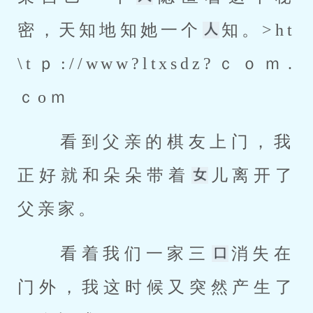
密，天知地知她一个
知。>ht
\tｐ://www?ltxsdz?ｃｏｍ.
ｃoｍ
 看到父亲的棋友上门，我
正好就和朵朵带着
儿离开了
父亲家。 
 看着我们一家三
消失在
门外，我这时候又突然产生了