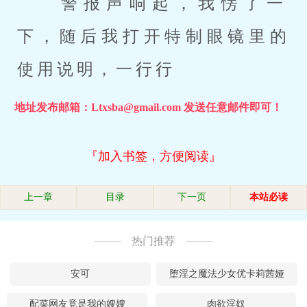
 警报声响起，我愣了一
下，随后我打开特制眼镜里的
使用说明，一行行
地址发布邮箱：Ltxsba@gmail.com 发送任意邮件即可！
『加入书签，方便阅读』
上一章
目录
下一页
本站必读
热门推荐
安可
堕淫之魔法少女优卡莉茜娅
配菜网友竟是我的嫂嫂
肉欲淫奴