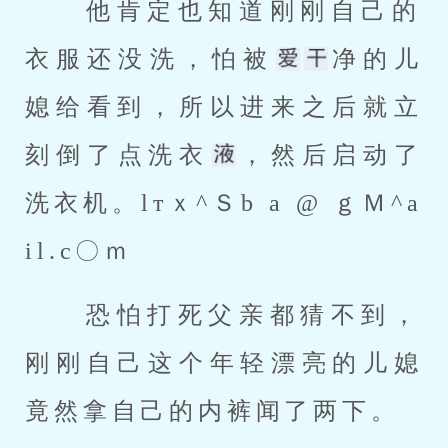
 他肯定也知道刚刚自己的
衣服还没洗，怕被
净的儿
媳给看到，所以进来之后就立
刻倒了点洗衣
，然后启动了
洗衣机。lтｘ^Ｓb a @ ｇＭ^a
il.c〇ｍ 
 恐怕打死父亲都猜不到，
刚刚自己这个年轻漂亮的儿媳
竟然拿自己的内裤闻了两下。 