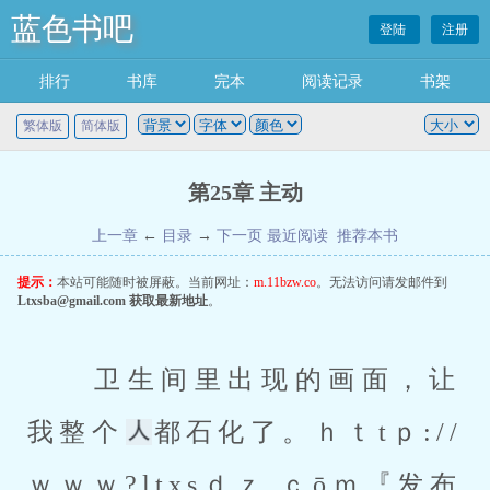
蓝色书吧
登陆
注册
排行
书库
完本
阅读记录
书架
繁体版
简体版
第25章 主动
上一章
←
目录
→
下一页
最近阅读
推荐本书
提示：
本站可能随时被屏蔽。当前网址：
m.11bzw.co
。无法访问请发邮件到
Ltxsba@gmail.com
获取最新地址
。
 卫生间里出现的画面，让
我整个
都石化了。
ｈｔtｐ://
ｗｗｗ?ltxsｄｚ.ｃōｍ
『发布